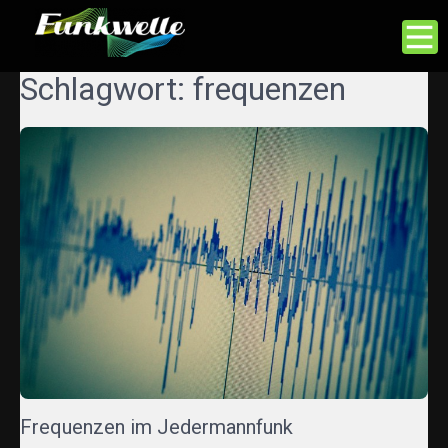
FUNKWELLE.COM
Alles rund ums Thema
Schlagwort:
frequenzen
hören und senden von
Funkwellen
Frequenzen im Jedermannfunk