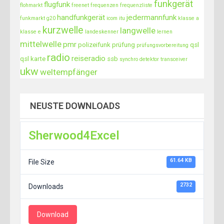
funkgerät
flugfunk
flohmarkt
freenet
frequenzen
frequenzliste
handfunkgerät
jedermannfunk
funkmarkt
g20
icom
itu
klasse a
kurzwelle
langwelle
klasse e
landeskenner
lernen
mittelwelle
pmr
polizeifunk
prüfung
qsl
prüfungsvorbereitung
radio
reiseradio
qsl karte
ssb
synchro detektor
transceiver
ukw
weltempfänger
NEUSTE DOWNLOADS
Sherwood4Excel
61.64 KB
File Size
2732
Downloads
Download