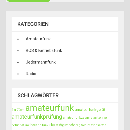
KATEGORIEN
Amateurfunk
BOS & Betriebsfunk
Jedermannfunk
Radio
SCHLAGWÖRTER
amateurfunk
amateurfunkgerät
2m
70cm
amateurfunkprüfung
antenne
amateurfunkzeugnis
darc
bos
digimode
betriebsfunk
cb-funk
digitale betriebsarten