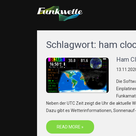
FUNKWELLE.COM
Alles rund ums Thema hören und senden von Funkw
Schlagwort:
ham clo
Ham Cl
13.11.202
Die Softwa
Einplatine
Funkamate
Neben der UTC Zeit zeigt die Uhr die aktuelle 
Dazu gibt es Wetterinformationen, Sonnenauf
READ MORE »