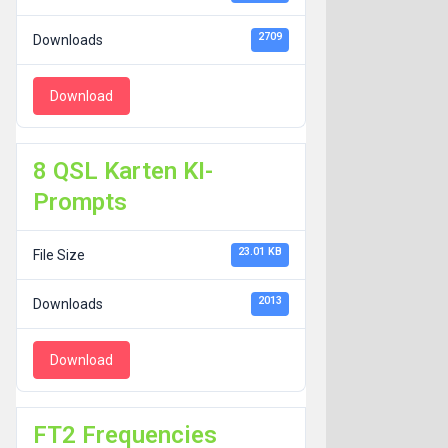
2709
Downloads
Download
8 QSL Karten KI-
Prompts
23.01 KB
File Size
2013
Downloads
Download
FT2 Frequencies