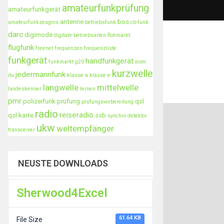
amateurfunkprüfung
amateurfunkgerät
antenne
bos
amateurfunkzeugnis
betriebsfunk
cb-funk
darc
digimode
digitale betriebsarten
flohmarkt
flugfunk
freenet
frequenzen
frequenzliste
funkgerät
handfunkgerät
funkmarkt
g20
icom
kurzwelle
jedermannfunk
itu
klasse a
klasse e
langwelle
mittelwelle
landeskenner
lernen
pmr
polizeifunk
prüfung
qsl
prüfungsvorbereitung
radio
reiseradio
qsl karte
ssb
synchro detektor
ukw
weltempfänger
transceiver
NEUSTE DOWNLOADS
Sherwood4Excel
61.64 KB
File Size