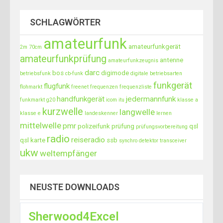
t
SCHLAGWÖRTER
i
o
amateurfunk
amateurfunkgerät
2m
70cm
n
amateurfunkprüfung
antenne
amateurfunkzeugnis
darc
bos
digimode
betriebsfunk
cb-funk
digitale betriebsarten
funkgerät
flugfunk
flohmarkt
freenet
frequenzen
frequenzliste
handfunkgerät
jedermannfunk
funkmarkt
g20
icom
itu
klasse a
kurzwelle
langwelle
klasse e
landeskenner
lernen
mittelwelle
pmr
polizeifunk
prüfung
qsl
prüfungsvorbereitung
radio
reiseradio
qsl karte
ssb
synchro detektor
transceiver
ukw
weltempfänger
NEUSTE DOWNLOADS
Sherwood4Excel