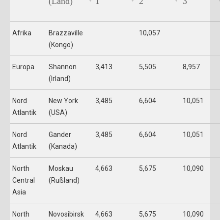
(Land)
1
2
3
Afrika
Brazzaville
10,057
(Kongo)
Europa
Shannon
3,413
5,505
8,957
(Irland)
Nord
New York
3,485
6,604
10,051
Atlantik
(USA)
Nord
Gander
3,485
6,604
10,051
Atlantik
(Kanada)
North
Moskau
4,663
5,675
10,090
Central
(Rußland)
Asia
North
Novosibirsk
4,663
5,675
10,090