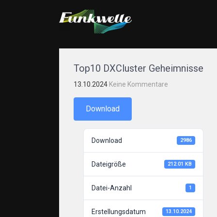
FUNKWELLE.COM
Alles rund ums Thema hören und senden von Funkw
Top10 DXCluster Geheimnisse
13.10.2024
Keine Kommentare
Download
Download
2986
Dateigröße
212.01 KB
Datei-Anzahl
1
Erstellungsdatum
13.10.2024