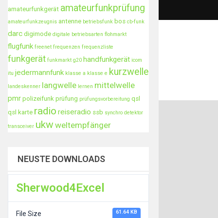
amateurfunkprüfung
amateurfunkgerät
antenne
bos
amateurfunkzeugnis
betriebsfunk
cb-funk
darc
digimode
digitale betriebsarten
flohmarkt
flugfunk
freenet
frequenzen
frequenzliste
funkgerät
handfunkgerät
funkmarkt
g20
icom
kurzwelle
jedermannfunk
itu
klasse a
klasse e
langwelle
mittelwelle
landeskenner
lernen
pmr
polizeifunk
prüfung
qsl
prüfungsvorbereitung
radio
reiseradio
qsl karte
ssb
synchro detektor
ukw
weltempfänger
transceiver
NEUSTE DOWNLOADS
Sherwood4Excel
61.64 KB
File Size