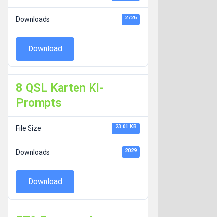
2726
Downloads
Download
8 QSL Karten KI-
Prompts
23.01 KB
File Size
2029
Downloads
Download