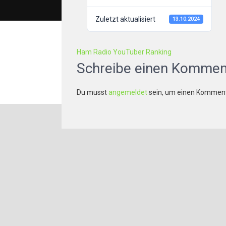
Zuletzt aktualisiert
13.10.2024
B
Ham Radio YouTuber Ranking
e
Schreibe einen Kommen
i
Du musst
angemeldet
sein, um einen Kommen
t
r
a
g
s
n
a
v
i