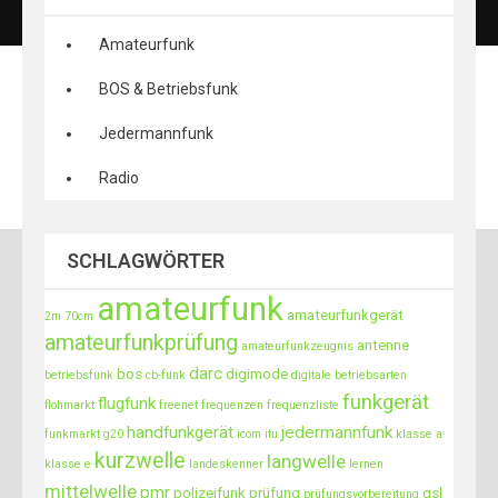
Amateurfunk
BOS & Betriebsfunk
Jedermannfunk
Radio
SCHLAGWÖRTER
amateurfunk
amateurfunkgerät
2m
70cm
amateurfunkprüfung
antenne
amateurfunkzeugnis
darc
bos
digimode
betriebsfunk
cb-funk
digitale betriebsarten
funkgerät
flugfunk
flohmarkt
freenet
frequenzen
frequenzliste
handfunkgerät
jedermannfunk
funkmarkt
g20
icom
itu
klasse a
kurzwelle
langwelle
klasse e
landeskenner
lernen
mittelwelle
pmr
polizeifunk
prüfung
qsl
prüfungsvorbereitung