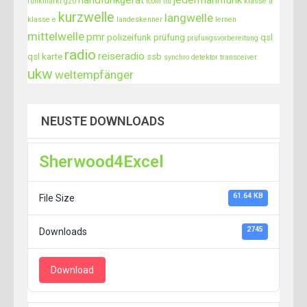
handfunkgerät
jedermannfunk
funkmarkt
g20
icom
itu
klasse a
kurzwelle
langwelle
klasse e
landeskenner
lernen
mittelwelle
pmr
polizeifunk
prüfung
qsl
prüfungsvorbereitung
radio
reiseradio
qsl karte
ssb
synchro detektor
transceiver
ukw
weltempfänger
NEUSTE DOWNLOADS
Sherwood4Excel
61.64 KB
File Size
2745
Downloads
Download