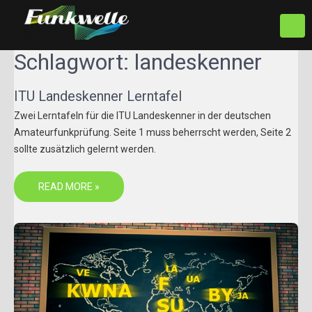
FUNKWELLE.COM
Alles rund ums Thema
Schlagwort:
landeskenner
hören und senden von
Funkwellen
ITU Landeskenner Lerntafel
Zwei Lerntafeln für die ITU Landeskenner in der deutschen
Amateurfunkprüfung. Seite 1 muss beherrscht werden, Seite 2
sollte zusätzlich gelernt werden.
READ MORE »