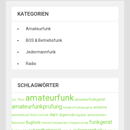
KATEGORIEN
Amateurfunk
BOS & Betriebsfunk
Jedermannfunk
Radio
SCHLAGWÖRTER
amateurfunk
amateurfunkgerät
2m
70cm
amateurfunkprüfung
antenne
amateurfunkzeugnis
darc
bos
digimode
betriebsfunk
cb-funk
digitale betriebsarten
funkgerät
flugfunk
flohmarkt
freenet
frequenzen
frequenzliste