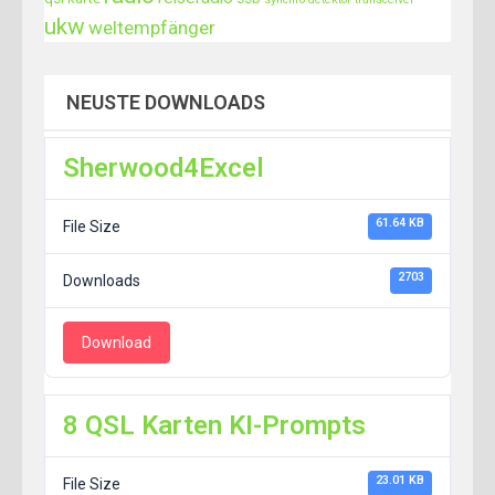
ukw
weltempfänger
NEUSTE DOWNLOADS
Sherwood4Excel
61.64 KB
File Size
2703
Downloads
Download
8 QSL Karten KI-Prompts
23.01 KB
File Size