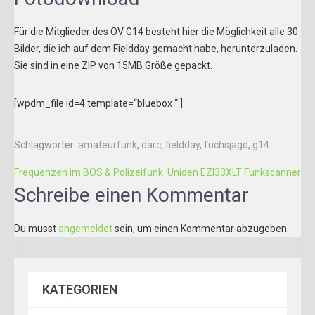
Für die Mitglieder des OV G14 besteht hier die Möglichkeit alle 30
Bilder, die ich auf dem Fieldday gemacht habe, herunterzuladen.
Sie sind in eine ZIP von 15MB Größe gepackt.
[wpdm_file id=4 template=“bluebox “ ]
Schlagwörter:
amateurfunk
,
darc
,
fieldday
,
fuchsjagd
,
g14
B
Frequenzen im BOS & Polizeifunk
Uniden EZI33XLT Funkscanner
e
Schreibe einen Kommentar
i
Du musst
angemeldet
sein, um einen Kommentar abzugeben.
t
r
a
KATEGORIEN
g