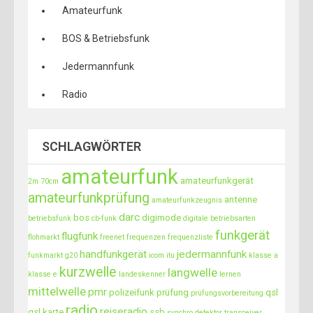
s
Amateurfunk
n
BOS & Betriebsfunk
a
v
Jedermannfunk
i
Radio
g
a
SCHLAGWÖRTER
t
i
amateurfunk
amateurfunkgerät
2m
70cm
o
amateurfunkprüfung
antenne
amateurfunkzeugnis
n
darc
bos
digimode
betriebsfunk
cb-funk
digitale betriebsarten
funkgerät
flugfunk
flohmarkt
freenet
frequenzen
frequenzliste
handfunkgerät
jedermannfunk
funkmarkt
g20
icom
itu
klasse a
kurzwelle
langwelle
klasse e
landeskenner
lernen
mittelwelle
pmr
polizeifunk
prüfung
qsl
prüfungsvorbereitung
radio
reiseradio
qsl karte
ssb
synchro detektor
transceiver