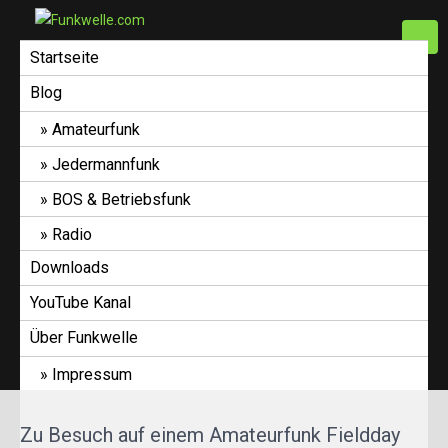
FUNKWELLE.COM
Alles rund ums
Startseite
Thema hören und
Blog
senden von
Funkwellen
Amateurfunk
Jedermannfunk
BOS & Betriebsfunk
Radio
Downloads
YouTube Kanal
Über Funkwelle
Impressum
Zu Besuch auf einem Amateurfunk Fieldday