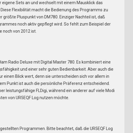
ür eigene Sets an und wechselt mit einem Mausklick das
Diese Flexibilität macht die Bedienung des Programms zu
er größte Pluspunkt von DM780. Einziger Nachteil ist, daß
ogrammes noch aktiv gepflegt wird. So fehlt zum Beispiel der
e noch von 2012 ist.
 Ham Radio Deluxe mit Digital Master 780. Es kombiniert eine
sfähigkeit und einer sehr guten Bedienbarkeit. Aber auch die
 einen Blick wert, denn sie unterscheiden sich vor allem in
sem Punkt ist auch die persönliche Präferenz entscheidend.
aber leistungsfähige FLDigi, während ein anderer auf viele Modi
tasten von UR5EQF Log nutzen möchte.
vorgestellten Programmen. Bitte beachtet, daß die UR5EQF Log