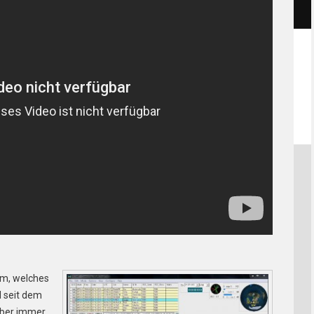
m, welches
d seit dem
aber immer