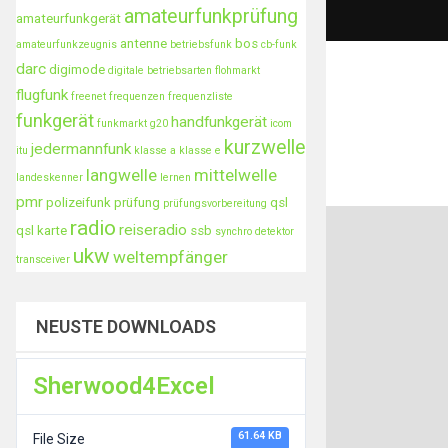
amateurfunkprüfung
amateurfunkgerät
antenne
bos
amateurfunkzeugnis
betriebsfunk
cb-funk
darc
digimode
digitale betriebsarten
flohmarkt
flugfunk
freenet
frequenzen
frequenzliste
funkgerät
handfunkgerät
funkmarkt
g20
icom
kurzwelle
jedermannfunk
itu
klasse a
klasse e
langwelle
mittelwelle
landeskenner
lernen
pmr
polizeifunk
prüfung
qsl
prüfungsvorbereitung
radio
reiseradio
qsl karte
ssb
synchro detektor
ukw
weltempfänger
transceiver
NEUSTE DOWNLOADS
Sherwood4Excel
61.64 KB
File Size