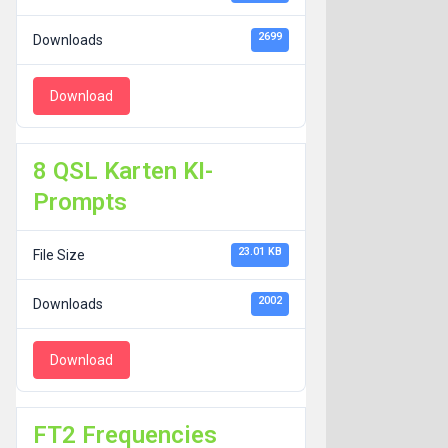
2699
Downloads
Download
8 QSL Karten KI-
Prompts
23.01 KB
File Size
2002
Downloads
Download
FT2 Frequencies