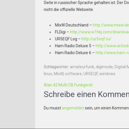
Seite in russischer Sprache gehalten ist. Der 
nicht die offizielle Webseite.
MixW Deutschland –
http://www.mixw.de
FLDigi –
http://www.w1hkj.com/downloa
UR5EQF Log –
http://ur5eqf.ru/
Ham Radio Deluxe 5 –
http://www.iw5ed
Ham Radio Deluxe 6 –
http://www.ham-r
Schlagwörter:
amateurfunk
,
digimode
,
Digital
linux
,
MixW
,
software
,
UR5EQF
,
windows
B
Alan 42 Multi CB Funkgerät
e
Schreibe einen Kommen
i
Du musst
angemeldet
sein, um einen Kommen
t
r
a