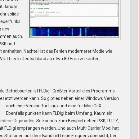
it Januar
ehr solide
ateuerfunks
g des
ammen auch.
 PSK und
t enthalten. Nachteil ist das Fehlen modernerer Modie wie
W ist hier in Deutschland ab etwa 80 Euro zu kaufen.
le Betriebsarten ist FLDigi. Größter Vorteil dies Programms
gesetzt werden kann. So gibt es neben einer
Windows Version
auch eine Version für Linux und eine für Mac OsX.
Ebenfalls punkten kann FLDigi beim Umfang. Kaum ein
iedene Digimodes. So können zum Beispiel neben PSK, RTTY,
mit FLDigi empfangen werden. Und auch Multi Carrier Modi hat
en Stationen auf dem Band hilft eine Frequenzübersicht, bei