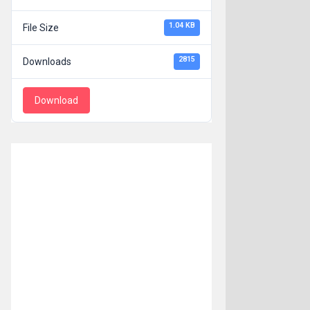
1.04 KB
File Size
2815
Downloads
Download