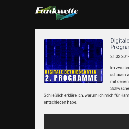
FUNKWELLE.COM
Alles rund ums Thema hören und senden von Funkw
Digital
Progr
21.02.201
Im zweiten
schauen w
mit denen 
Schwächen
Schließlich erkläre ich, warum ich mich für Ha
entschieden habe.