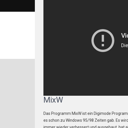
MixW
Das Programm MixW ist ein Digimode Program
es schon zu Windows 95/98 Zeiten gab. Es wir
immer wieder verbessert und ausgebaut, hat 